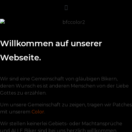
Willkommen auf unserer
Webseite.
Wir sind eine Gemeinschaft von gläubigen Bikern,
deren Wunsch es ist anderen Menschen von der Liebe
Gottes zu erzählen.
Um unsere Gemeinschaft zu zeigen, tragen wir Patches
mit unserem
Color
.
Wir stellen keinerlei Gebiets- oder Machtansprüche
und ALLE Biker sind bei uns herzlich willkommen.